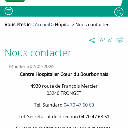
MENU
Rech
Vous êtes ici :
Fil
Accueil
Hôpital
Nous contacter
d'ariane
Augment
Dimin
I
Partager
la
la
la
taille
taille
Nous contacter
du
du
page
texte
texte
Partager
Partager
Partager
sur
sur
sur
Modifié le 02/02/2026
X
Linkedin
Facebook
Centre Hospitalier Cœur du Bourbonnais
Ouverture
Ouverture
Ouverture
nouvelle
nouvelle
nouvelle
4930 route de François Mercier
fenêtre
fenêtre
fenêtre
03240 TRONGET
Tel. Standard
04 70 47 60 60
Tel. Secrétariat de direction
04 70 47 63 51