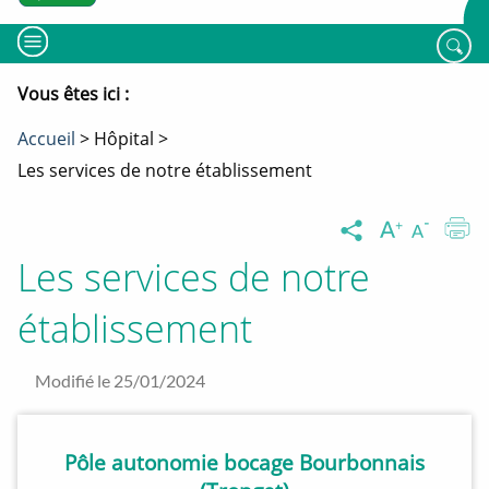
MENU
Rech
Vous êtes ici :
Fil
Accueil
Hôpital
d'ariane
Les services de notre établissement
Augment
Dimin
I
Partager
la
la
la
taille
taille
Les services de notre
du
du
page
texte
texte
Partager
Partager
Partager
établissement
sur
sur
sur
X
Linkedin
Facebook
Ouverture
Ouverture
Ouverture
Modifié le 25/01/2024
nouvelle
nouvelle
nouvelle
fenêtre
fenêtre
fenêtre
Pôle autonomie bocage Bourbonnais