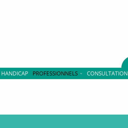
t; justify-content: end; flex-direction: row; flex-wrap: wrap;
flex; flex-direction:column; justify-content:space-between; m
uto; text-align: center; vertical-align:center; text-transform
HANDICAP
PROFESSIONNELS
CONSULTATION