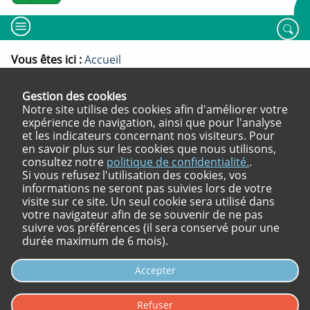
MENU
Rech
Vous êtes ici :
Fil
Accueil
d'ariane
Augment
Dimin
I
Gestion des cookies
Partager
la
la
Notre site utilise des cookies afin d'améliorer votre
la
taille
taille
Message horaires
expérience de navigation, ainsi que pour l'analyse
du
du
page
et les indicateurs concernant nos visiteurs. Pour
texte
texte
Partager
Partager
Partager
en savoir plus sur les cookies que nous utilisons,
sur
sur
sur
Publié le 03/07/2024
consultez notre
politique de confidentialité.
.
X
Linkedin
Facebook
Si vous refusez l'utilisation des cookies, vos
informations ne seront pas suivies lors de votre
Ouverture
Ouverture
Ouverture
Contact téléphonique de 9h00
visite sur ce site. Un seul cookie sera utilisé dans
nouvelle
nouvelle
nouvelle
à 16h00 du lundi au vendredi : 04-70-
votre navigateur afin de se souvenir de ne pas
fenêtre
fenêtre
fenêtre
suivre vos préférences (il sera conservé pour une
47-64-17
durée maximum de 6 mois).
Accepter
Refuser