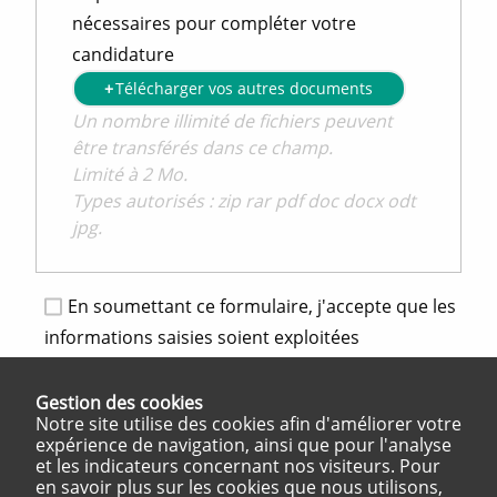
nécessaires pour compléter votre
candidature
Télécharger vos autres documents
Un nombre illimité de fichiers peuvent
être transférés dans ce champ.
Limité à 2 Mo.
Types autorisés : zip rar pdf doc docx odt
jpg.
En soumettant ce formulaire, j'accepte que les
informations saisies soient exploitées
exclusivement pour traitement de ma demande.
Ce formulaire est destiné au traitement de
Gestion des cookies
votre candidature.
Notre site utilise des cookies afin d'améliorer votre
expérience de navigation, ainsi que pour l'analyse
Pour en savoir plus sur la gestion de vos
et les indicateurs concernant nos visiteurs. Pour
données personnels et vos droits, cliquez ici.
en savoir plus sur les cookies que nous utilisons,