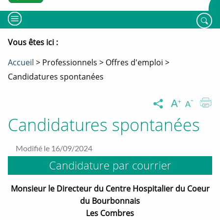
MENU
Rech
Vous êtes ici :
Fil
Accueil
Professionnels
Offres d'emploi
d'ariane
Candidatures spontanées
Augment
Dimin
I
Partager
la
la
la
taille
taille
Candidatures spontanées
du
du
page
texte
texte
Partager
Partager
Partager
sur
sur
sur
Modifié le 16/09/2024
X
Linkedin
Facebook
Candidature par courrier
Ouverture
Ouverture
Ouverture
nouvelle
nouvelle
nouvelle
Monsieur le Directeur du Centre Hospitalier du Coeur
fenêtre
fenêtre
fenêtre
du Bourbonnais
Les Combres