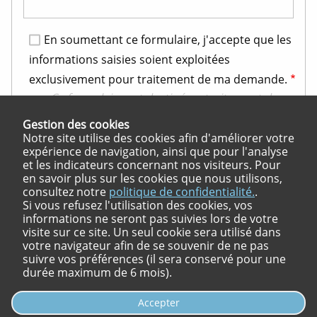
En soumettant ce formulaire, j'accepte que les
informations saisies soient exploitées
exclusivement pour traitement de ma demande.
Ce formulaire est destiné au traitement de
votre candidature.
Gestion des cookies
Pour en savoir plus sur la gestion de vos
Notre site utilise des cookies afin d'améliorer votre
données personnels et vos droits, cliquez ici.
expérience de navigation, ainsi que pour l'analyse
et les indicateurs concernant nos visiteurs. Pour
CAPTCHA
en savoir plus sur les cookies que nous utilisons,
consultez notre
politique de confidentialité.
.
Si vous refusez l'utilisation des cookies, vos
informations ne seront pas suivies lors de votre
visite sur ce site. Un seul cookie sera utilisé dans
votre navigateur afin de se souvenir de ne pas
Envoyer ma candidature
suivre vos préférences (il sera conservé pour une
durée maximum de 6 mois).
Accepter