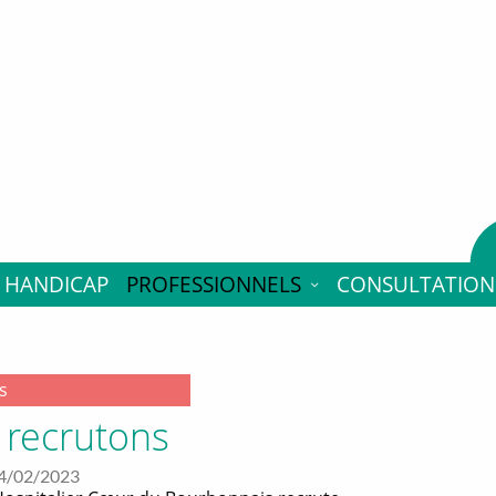
t; justify-content: end; flex-direction: row; flex-wrap: wrap;
flex; flex-direction:column; justify-content:space-between; m
uto; text-align: center; vertical-align:center; text-transform
HANDICAP
PROFESSIONNELS
CONSULTATION
s
 recrutons
24/02/2023